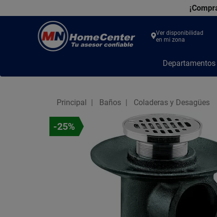
¡Compra
Ver disponibilidad
en mi zona
MN
Departamento
Home
Center
Principal
Baños
Coladeras y Desagües
-25%