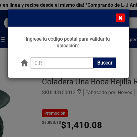
 en línea y recibe desde el mismo día!
*Comprando de L-J An
×
Buscar productos, marcas y ofertas...
Ingrese tu código postal para validar tu
Venta Espec
s
Marcas
Tips que Construyen
ubicación:
Buscar
Coladera Una Boca Rejilla
SKU:
43100013
Fabricado por: Helvex
Promoción
$1,880.10
$1,410.08