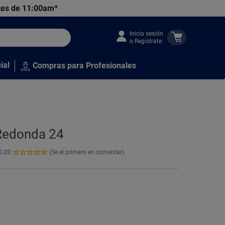
tes de 11:00am*
Inicia sesión
o Regístrate
ial
Compras para Profesionales
 Redonda 24
0.00
(Se el primero en comentar)
0.00
de
5
Estrellas!