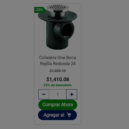
-25%
Coladera Una Boca
Rejilla Redonda 24
$1,880.10
$1,410.08
25% de descuento
Comprar Ahora
Añadir
Agregar
al