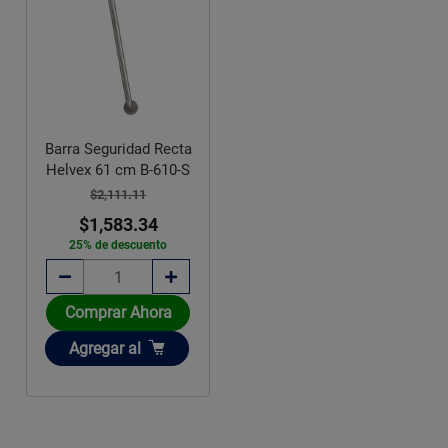
Barra Seguridad Recta
Helvex 61 cm B-610-S
$2,111.11
$1,583.34
25% de descuento
Comprar Ahora
Añadir
Agregar
al