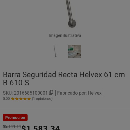
Imagen ilustrativa
Barra Seguridad Recta Helvex 61 cm
B-610-S
SKU:
2016685100001
Fabricado por: Helvex
5.00
(1 opiniones)
5.00
de
5
Estrellas!
Promoción
$2,111.11
$1,583.34