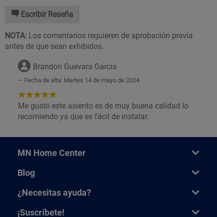
Escribir Reseña
NOTA:
Los comentarios requieren de aprobación previa
antes de que sean exhibidos.
Brandon Guevara Garcia
Fecha de alta: Martes 14 de mayo de 2024
5
de
Me gustó este asiento es de muy buena calidad lo
5
recomiendo ya que es fácil de instalar.
Estrellas!
MN Home Center
Blog
¿Necesitas ayuda?
¡Suscríbete!