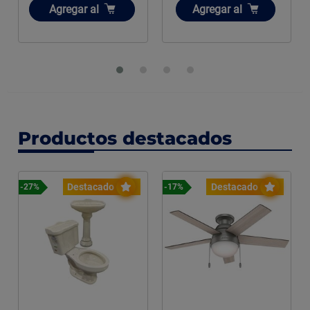
Añadir
Añadir
Agregar
al
Agregar
al
Productos destacados
Destacado
Destacado
-27%
-17%