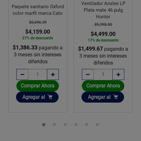
Ventilador Anslee LP
Paquete sanitario Oxford
Plata mate 46 pulg
color marfil marca Cato
Hunter
$5,696.29
$5,398.80
$4,159.00
$4,499.00
27% de descuento
17% de descuento
$1,386.33
pagando a
$1,499.67
pagando a
3 meses sin intereses
3 meses sin intereses
diferidos
diferidos
Comprar Ahora
Comprar Ahora
Añadir
Añadir
Agregar
al
Agregar
al