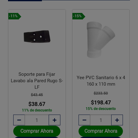
-11%
-15%
-10%
Soporte para Fijar
Yee PVC Sanitario 6 x 4
Co
Lavabo ala Pared Rugo S-
160 x 110 mm
Ce
LF
$233.50
$43.45
$198.47
$38.67
15% de descuento
11% de descuento
Comprar Ahora
Comprar Ahora