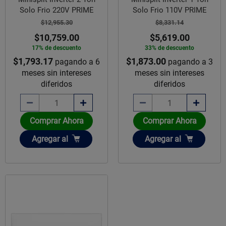
Solo Frio 220V PRIME
Solo Frio 110V PRIME
$12,955.30
$8,331.14
$10,759.00
$5,619.00
17% de descuento
33% de descuento
$1,793.17
$1,873.00
pagando a 6
pagando a 3
meses sin intereses
meses sin intereses
diferidos
diferidos
Comprar Ahora
Comprar Ahora
Añadir
Añadir
Agregar
al
Agregar
al