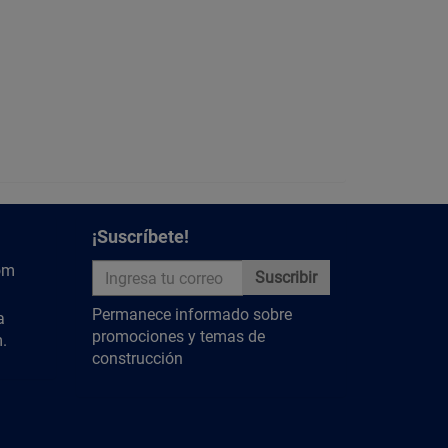
mpio y confortable.
nidad exterior en un lugar ventilado y nivelado, con
tación.
pasar las tuberías de refrigerante y los cables de
cual se fija en la posición deseada.
stema para eliminar el aire y humedad, y cargar el
el equipo.
uncionamiento para asegurar que el minisplit opere de
¡Suscríbete!
ando un ambiente fresco y confortable.
om
Suscribir
 cualquier acumulación de polvo o suciedad. Una vez
Permanece informado sobre
a
o para revisar el correcto funcionamiento del equipo,
promociones y temas de
.
ndensador y verificar los niveles de refrigerante.
construcción
 que la unidad exterior tenga suficiente espacio para
icos, prolongarás la vida útil de tu minisplit y