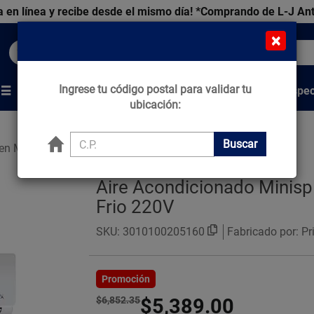
 en línea y recibe desde el mismo día!
*Comprando de L-J An
×
Buscar productos, marcas y ofertas...
Ingrese tu código postal para validar tu
Venta Espec
s
Marcas
Tips que Construyen
ubicación:
Buscar
en Minisplits
Aire Acondicionado Minispl
Frio 220V
SKU:
3010100205160
Fabricado por: P
Promoción
$6,852.35
$5,389.00