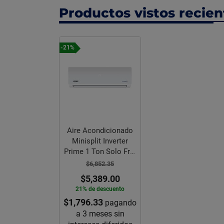
Productos vistos recie
-21%
Aire Acondicionado
Minisplit Inverter
Prime 1 Ton Solo Frio
220V
$6,852.35
$5,389.00
21% de descuento
$1,796.33
pagando
a 3 meses sin