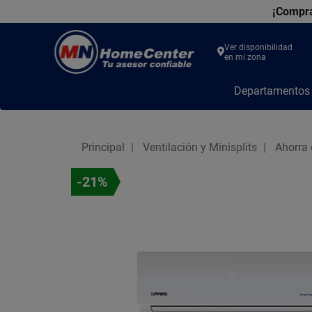
¡Compra
Ver disponibilidad
en mi zona
MN
Departamento
Home
Center
Principal
Ventilación y Minisplits
Ahorra 
-21%