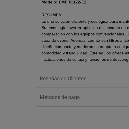
Modelo:
EMPRC122-E2
RESUMEN
:
Es una solución eficiente y ecológica para man
Su tecnología inverter optimiza el consumo de
comparación con los equipos convencionales. Ut
capa de ozono. Además, cuenta con filtros antiba
diseño compacto y moderno se adapta a cualqui
comodidad y tranquilidad. Este equipo ofrece alt
fluctuaciones de voltaje y funciones de descong
BENEFICIOS:
Reseñas de Clientes
• Serpentín de cobre (12,000 btus).
• Tuberías de cobre.
• Nuevo refrigerante R410a.
Métodos de pago
• Enfría un área de 16 metros cuadrados
• Alta eficiencia en ahorro energético.
• Protección contra cambios de voltaje.
• Flujo de aire de 4 vías.
• Recubrimiento anticorrosivo.