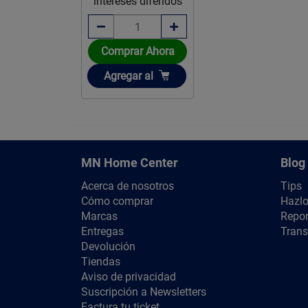
intereses diferidos
Comprar Ahora
Añadir
Agregar
al
MN Home Center
Blog
Acerca de nosotros
Tips
Cómo comprar
Hazlo
Marcas
Repor
Entregas
Trans
Devolución
Tiendas
Aviso de privacidad
Suscripción a Newsletters
Factura tu ticket