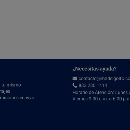
contra el moho, lo que garantiza un ambiente li
INSTALACIÓN:
El proceso involucra la colocación de la u
conexiones seguras a la fuente de alimen
Posteriormente, se perfora la pared para 
interconexión hacia la unidad interior, la 
Es fundamental realizar un vacío en el si
refrigerante según las especificaciones d
Finalmente, se realizan las pruebas de f
¿Necesitas ayuda?
manera eficiente y silenciosa, proporcion
contacto@mndelgolfo.c
MANTENIMIENTO:
 tu mismo
833 230 1414
Inspecciona regularmente las rejillas y elimina
tajes
Horario de Atención: Lunes 
al año, solicita un servicio técnico especializad
misiones en vivo
Viernes 9:00 a.m. a 6:00 p.m
verificar las conexiones eléctricas, limpiar el co
Importante:
Evita obstruir las salidas de aire y asegúrate de
una adecuada ventilación. Con estos cuidados bás