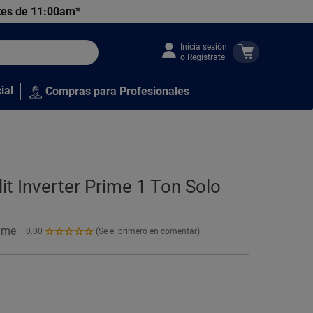
tes de 11:00am*
Inicia sesión
o Regístrate
ial
Compras para Profesionales
it Inverter Prime 1 Ton Solo
rime
0.00
(Se el primero en comentar)
0.00
de
5
Estrellas!