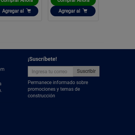
Comprar Ahora
Comprar Ahora
Comprar 
Añadir
Añadir
Añadir
Agregar
al
Agregar
al
Agregar
a
¡Suscríbete!
om
Suscribir
Permanece informado sobre
a
promociones y temas de
.
construcción