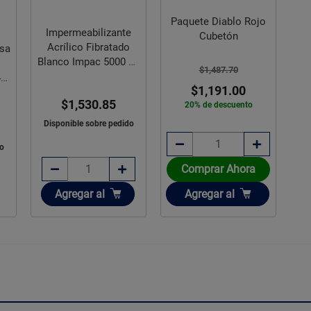
Paquete Diablo Rojo
Impermeabilizante
Cubetón
Acrílico Fibratado
osa
Blanco Impac 5000 19
$1,487.70
L
44
$1,191.00
$1,530.85
20% de descuento
Disponible sobre pedido
o
Comprar Ahora
Añadir
Añadir
Agregar
al
Agregar
al