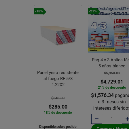
-18%
-21%
Paq 4 x 3 Aplica fác
5 años blanco
el Yeso
Panel yeso resistente
$5,950.81
stente a
al fuego RF 5/8
d 1/2 pulg
$4,729.01
1.22X2
 x 2.44 m
21% de descuento
363.78
$1,576.34
pagan
$348.39
69.00
a 3 meses sin
e descuento
$285.00
intereses diferido
18% de descuento
Disponible sobre pedido