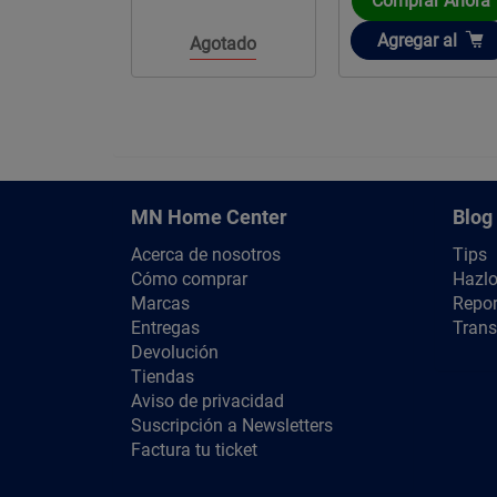
rar Ahora
Comprar Ahora
ir
Añadir
gar
al
Agregar
al
Agotado
MN Home Center
Blog
Acerca de nosotros
Tips
Cómo comprar
Hazlo
Marcas
Repor
Entregas
Trans
Devolución
Tiendas
Aviso de privacidad
Suscripción a Newsletters
Factura tu ticket