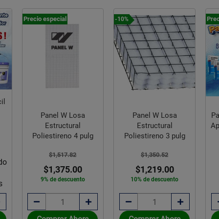
Precio especial
Prec
-10%
il
Panel W Losa
Pa
Panel W Losa
Estructural
Ap
Estructural
Poliestireno 4 pulg
Poliestireno 3 pulg
$1,517.82
$1,350.52
do
$1,375.00
$1,219.00
9% de descuento
10% de descuento
s