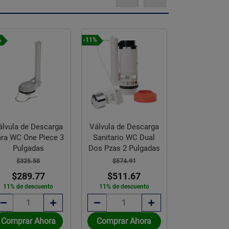
%
-11%
álvula de Descarga
Válvula de Descarga
ra WC One Piece 3
Sanitario WC Dual
Adhesivo Ba
Pulgadas
Dos Pzas 2 Pulgadas
Fanosa 2
$325.58
$574.91
$289.77
$511.67
$462.
11% de descuento
11% de descuento
Disponible sob
Comprar Ahora
Comprar Ahora