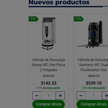
Nuevos productos
-11%
-11%
Válvula de Descarga
Válvula de Descar
Siamp WC One Piece
Sanitario WC Dua
de fibra de
2 Pulgadas
Fluidmaster One
rio para
Piece 3"
ento Fanosa
$159.92
$605.73
 metros
$142.33
$539.10
,250.81
11% de descuento
11% de descuento
rar Ahora
Comprar Ahora
Comprar Ahora