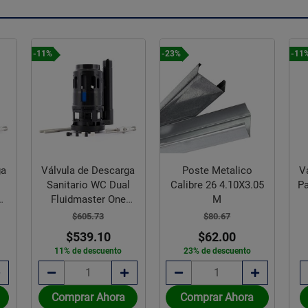
-11%
-23%
-11
ga
Válvula de Descarga
Poste Metalico
V
l
Sanitario WC Dual
Calibre 26 4.10X3.05
Pa
Fluidmaster One
M
Piece 3"
$605.73
$80.67
$539.10
$62.00
11% de descuento
23% de descuento
Comprar Ahora
Comprar Ahora