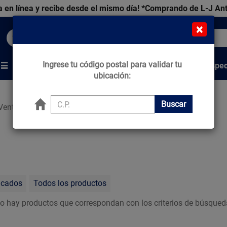
 en línea y recibe desde el mismo día!
*Comprando de L-J An
×
Buscar productos, marcas y ofertas...
Ingrese tu código postal para validar tu
Venta Espec
s
Marcas
Tips que Construyen
ubicación:
Buscar
Ventiladores
acados
Todos los productos
o hay productos que correspondan con los criterios de búsqued