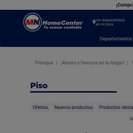
¡Compra
Ver disponibilidad
en mi zona
MN
Departamento
Home
Center
Principal
¡Ahorro y frescura en tu hogar!
Piso
Ofertas
Nuevos productos
Productos dest
N