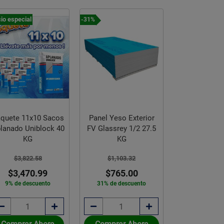
io especial
-31%
-26%
quete 11x10 Sacos
Panel Yeso Exterior
Panel Yeso L
lanado Uniblock 40
FV Glassrey 1/2 27.5
P.Rey 1.22 x
KG
KG
$277.4
$3,822.58
$1,103.32
$204.
$3,470.99
$765.00
26% de des
9% de descuento
31% de descuento