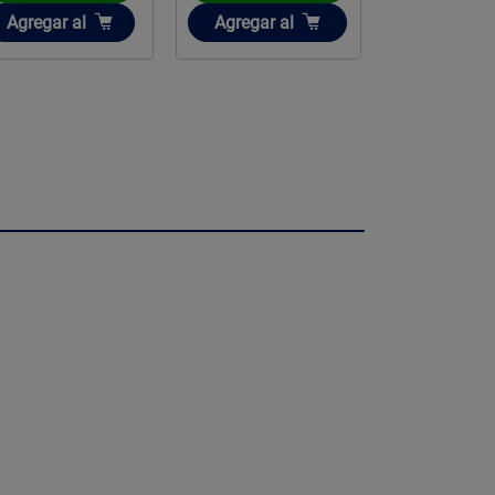
Añadir
Añadir
Añadir
Agregar
al
Agregar
al
Agregar
a