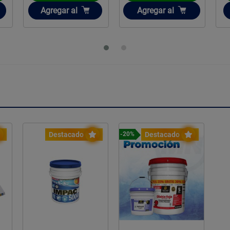
Añadir
Añadir
Agregar
al
Agregar
al
Destacado
Destacado
-20%