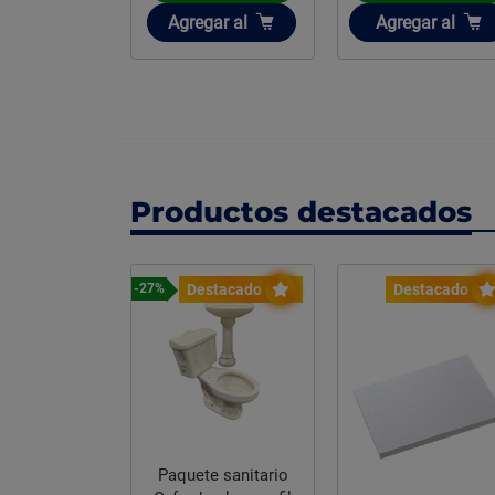
ir
Añadir
Añadir
gar
al
Agregar
al
Agregar
al
Productos destacados
Destacado
Destacado
-27%
Paquete sanitario