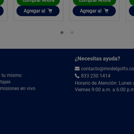
Comprar Ahora
Comprar Ahora
Añadir
Añadir
Agregar
al
Agregar
al
¿Necesitas ayuda?
contacto@mndelgolfo.c
 tu mismo
833 230 1414
tajes
Horario de Atención: Lunes 
misiones en vivo
Viernes 9:00 a.m. a 6:00 p.m