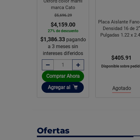
Oxford color marfil
marca Cato
$5,696.29
Placa Aislante Fan
$4,159.00
Densidad 16 de 2”
27% de descuento
Pulgadas 1.22 x 2.
$1,386.33
pagando
m
a 3 meses sin
intereses diferidos
$405.91
Disponible sobre pedid
Comprar Ahora
Añadir
Agregar
al
Agotado
Ofertas