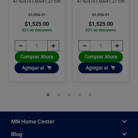
47.62x181.60x41.27 cm
47.62x181.60x41.27 cm
$1,956.91
$1,956.91
$1,525.00
$1,525.00
22% de descuento
22% de descuento
Comprar Ahora
Comprar Ahora
Añadir
Añadir
Agregar
al
Agregar
al
MN Home Center
Blog