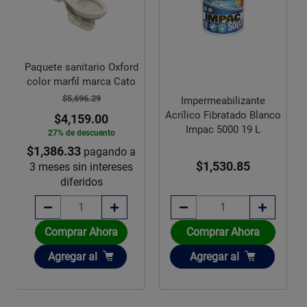
Paquete sanitario Oxford
color marfil marca Cato
$5,696.29
Impermeabilizante
Acrílico Fibratado Blanco
$4,159.00
Impac 5000 19 L
27% de descuento
$1,386.33
pagando a
$1,530.85
3 meses sin intereses
diferidos
Comprar Ahora
Comprar Ahora
Añadir
Añadir
Agregar
al
Agregar
al