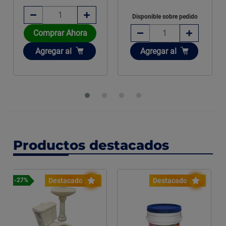
Disponible sobre pedido
Comprar Ahora
Añadir
Añadir
Agregar
al
Agregar
al
Productos destacados
Destacado
Destacado
-27%