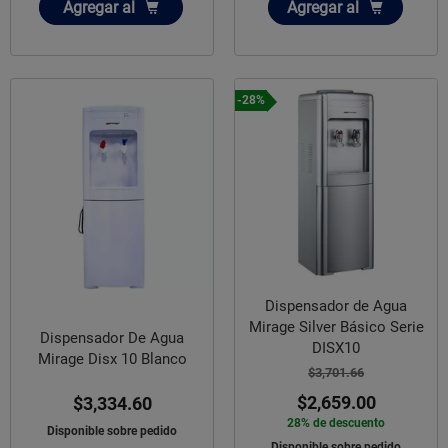
Añadir
Añadir
Agregar
al
Agregar
al
-28%
Dispensador de Agua
Mirage Silver Básico Serie
Dispensador De Agua
DISX10
Mirage Disx 10 Blanco
$3,701.66
$2,659.00
$3,334.60
28% de descuento
Disponible sobre pedido
Disponible sobre pedido