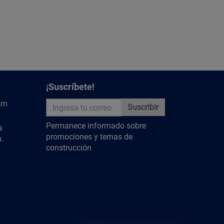
¡Suscríbete!
om
Suscribir
Permanece informado sobre
a
promociones y temas de
.
construcción