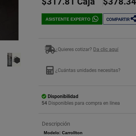
$317.81
Caja
$378.3
ASISTENTE EXPERTO
COMPARTIR
Imagen ilustrativa
¿Quieres cotizar?
Da clic aquí
¿Cuántas unidades necesitas?
Disponibilidad
54
Disponibles para compra en línea
Descripción
Modelo: Carrollton