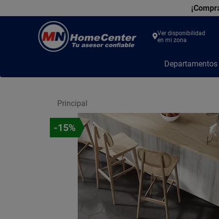
¡Compra
Ver disponibilidad
en mi zona
MN
Departamento
Home
Center
Principal
-15%