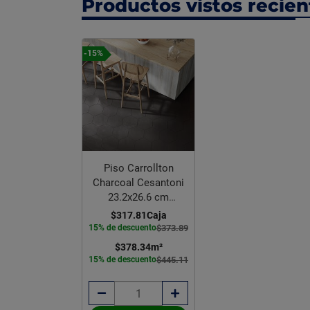
Productos vistos recie
-15%
Piso Carrollton
Charcoal Cesantoni
23.2x26.6 cm
Rectificado
$317.81
Caja
15% de descuento
$373.89
$378.34
m²
15% de descuento
$445.11