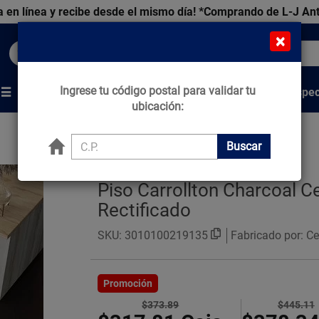
 en línea y recibe desde el mismo día!
*Comprando de L-J An
×
Buscar productos, marcas y ofertas...
Ingrese tu código postal para validar tu
Venta Espec
s
Marcas
Tips que Construyen
ubicación:
Buscar
Piso Carrollton Charcoal 
Rectificado
SKU:
3010100219135
Fabricado por: C
Promoción
$373.89
$445.11