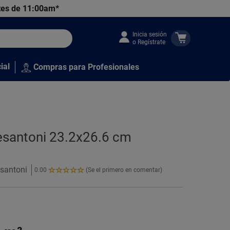
tes de 11:00am*
Inicia sesión
o Regístrate
ial
Compras para Profesionales
Cesantoni 23.2x26.6 cm
esantoni
0.00
(Se el primero en comentar)
0.00
de
5
Estrellas!