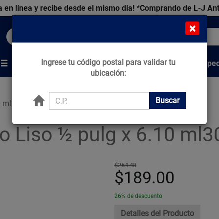
 en línea y recibe desde el mismo día!
*Comprando de L-J An
×
Buscar productos, marcas y ofertas...
Ingrese tu código postal para validar tu
Venta Espec
s
Marcas
Tips que Construyen
ubicación:
Buscar
0 ml
o Liso ½ pulg x 6.10 m
$254.48
$189.00
26% de descuento
Detalles del Producto