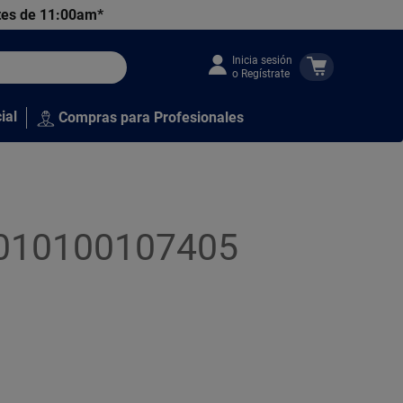
tes de 11:00am*
Inicia sesión
o Regístrate
ial
Compras para Profesionales
l3010100107405