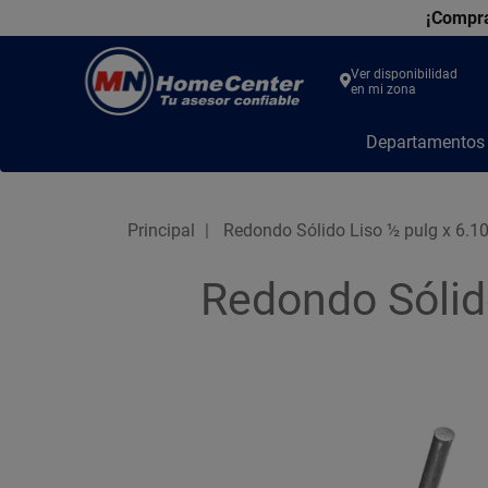
¡Compra
Ver disponibilidad
en mi zona
MN
Departamento
Home
Center
Principal
Redondo Sólido Liso ½ pulg x 6.1
Redondo Sólid