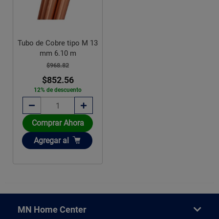
Tubo de Cobre tipo M 13
mm 6.10 m
$968.82
$852.56
12% de descuento
Comprar Ahora
Añadir
Agregar
al
MN Home Center