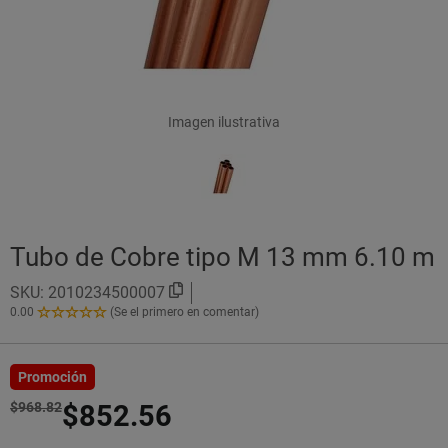
Imagen ilustrativa
Tubo de Cobre tipo M 13 mm 6.10 m
SKU:
2010234500007
0.00
(Se el primero en comentar)
0.00
de
5
Estrellas!
Promoción
$968.82
$852.56