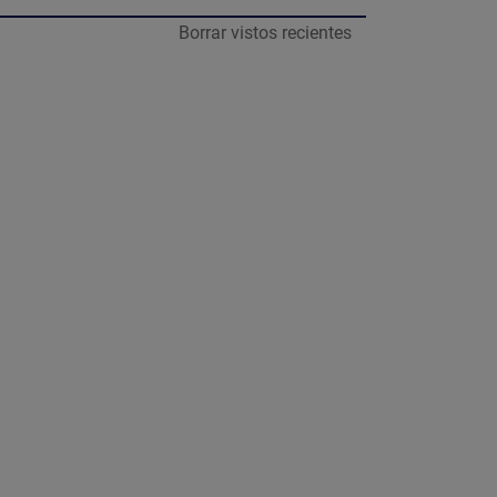
Borrar vistos recientes
.10 metros.
y descubre más contenido relevante.