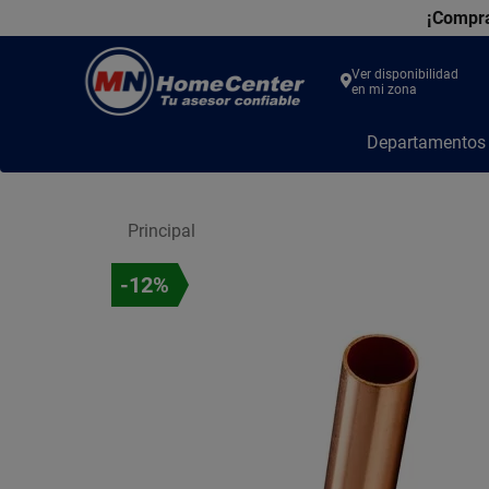
¡Compra
Ver disponibilidad
en mi zona
MN
Departamento
Home
Center
Principal
-12%