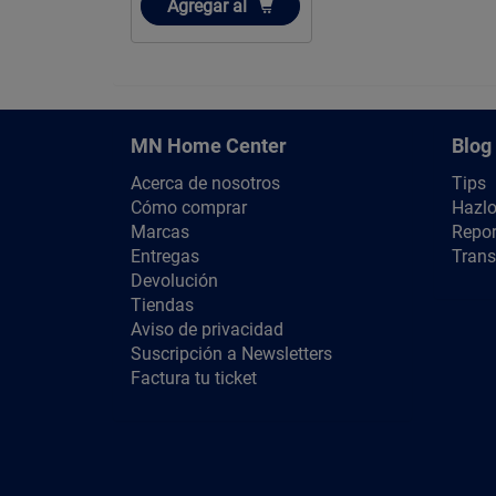
Añadir
Agregar
al
MN Home Center
Blog
Acerca de nosotros
Tips
Cómo comprar
Hazlo
Marcas
Repor
Entregas
Trans
Devolución
Tiendas
Aviso de privacidad
Suscripción a Newsletters
Factura tu ticket