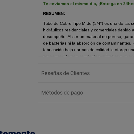
Te enviamos el mismo día,
¡Entrega en 24hr
RESUMEN:
Tubo de Cobre Tipo M de (3/4") es una de las s
hidráulicos residenciales y comerciales debido a
desempeño. Al ser un material no poroso, garanti
de bacterias ni la absorción de contaminantes, 
fabricación bajo normas de calidad le otorga una
presiones internas constantes, mientras que su
uniones y soldaduras, minimizando el riesgo de
Reseñas de Clientes
BENEFICIOS:
Su principal beneficio radica en la durabilidad e
una vida útil de décadas sin contaminar el agu
Métodos de pago
Gracias a su pared interna lisa, ofrece una exce
pérdidas de presión y evitando la acumulación 
PREGUNTAS FRECUENTES:
1. ¿Cuál es el diámetro real del tubo?
ntemente
R= El diámetro nominal es 3/4”.