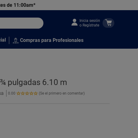
tes de 11:00am*
Inicia sesión
o Regístrate
ial
Compras para Profesionales
 ¾ pulgadas 6.10 m
sa
0.00
(Se el primero en comentar)
0.00
de
5
Estrellas!