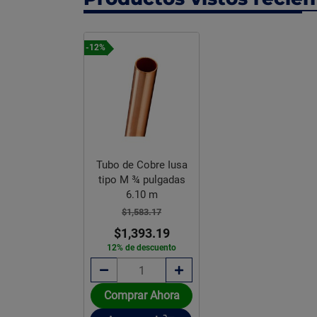
-12%
Tubo de Cobre Iusa
tipo M ¾ pulgadas
6.10 m
$1,583.17
$1,393.19
12% de descuento
Comprar Ahora