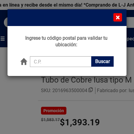
 en línea y recibe desde el mismo día!
*Comprando de L-J An
×
Buscar productos, marcas y ofertas...
Ingrese tu código postal para validar tu
Venta Espec
s
Marcas
Tips que Construyen
ubicación:
Buscar
Tubo de Cobre Iusa tipo M
SKU:
2016963500004
Fabricado por: Iu
Promoción
$1,583.17
$1,393.19