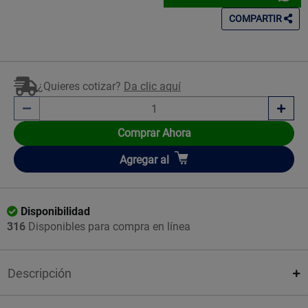
COMPARTIR
¿Quieres cotizar?
Da clic aquí
Comprar Ahora
Añadir
Agregar
al
Disponibilidad
316
Disponibles para compra en línea
Descripción