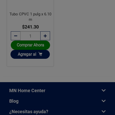
Tubo CPVC 1 pulg x 6.10
m
$241.30
Comprar Ahora
Añadir
Agregar
al
MN Home Center
Blog
¿Necesitas ayuda?