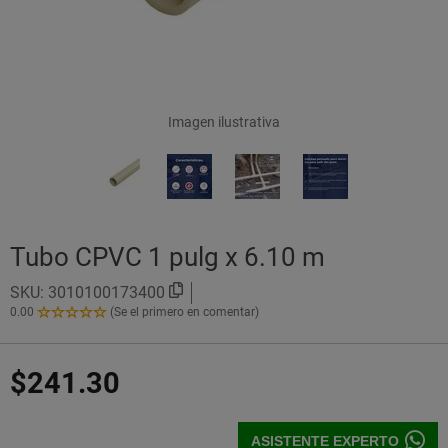
Imagen ilustrativa
Tubo CPVC 1 pulg x 6.10 m
SKU:
3010100173400
0.00
(Se el primero en comentar)
0.00
de
5
$241.30
Estrellas!
ASISTENTE EXPERTO