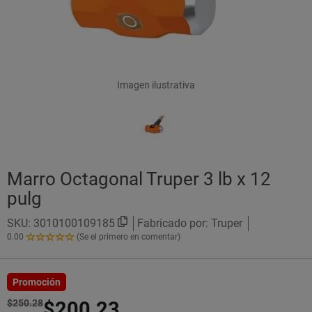
Imagen ilustrativa
Marro Octagonal Truper 3 lb x 12
pulg
SKU:
3010100109185
Fabricado por: Truper
0.00
(Se el primero en comentar)
0.00
de
5
Estrellas!
Promoción
$250.28
$200.23