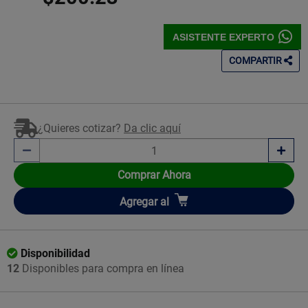
ASISTENTE EXPERTO
COMPARTIR
¿Quieres cotizar?
Da clic aquí
Comprar Ahora
Añadir
Agregar
al
Disponibilidad
12
Disponibles para compra en línea