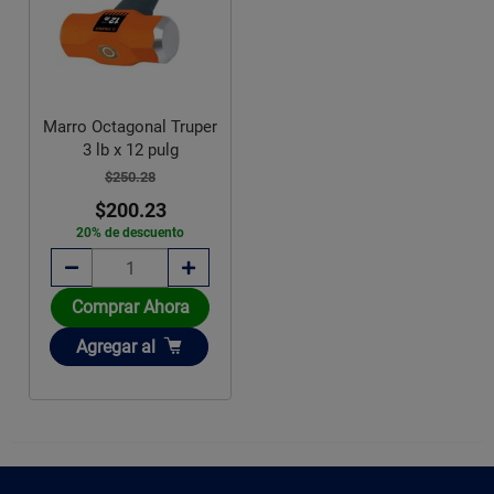
Marro Octagonal Truper
3 lb x 12 pulg
$250.28
$200.23
20% de descuento
Comprar Ahora
Añadir
Agregar
al