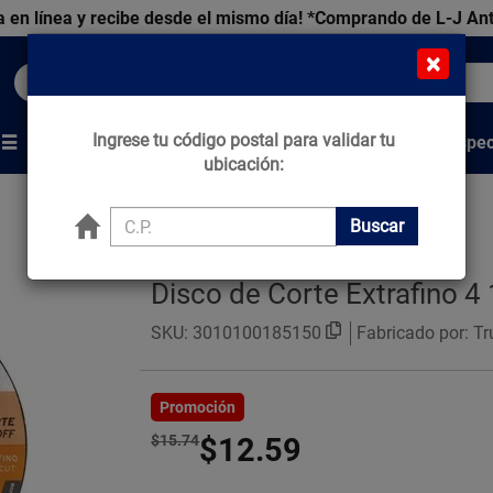
 en línea y recibe desde el mismo día!
*Comprando de L-J An
×
Buscar productos, marcas y ofertas...
Ingrese tu código postal para validar tu
Venta Espec
s
Marcas
Tips que Construyen
ubicación:
Buscar
Disco de Corte Extrafino 4
SKU:
3010100185150
Fabricado por: Tr
Promoción
$15.74
$12.59