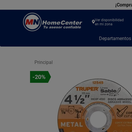
¡Compra
Ver disponibilidad
en mi zona
MN
Departamento
Home
Center
Principal
-20%