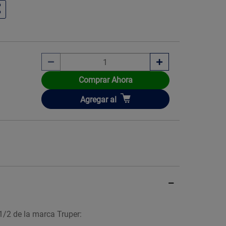
Comprar Ahora
Añadir
Agregar
al
-1/2 de la marca Truper: