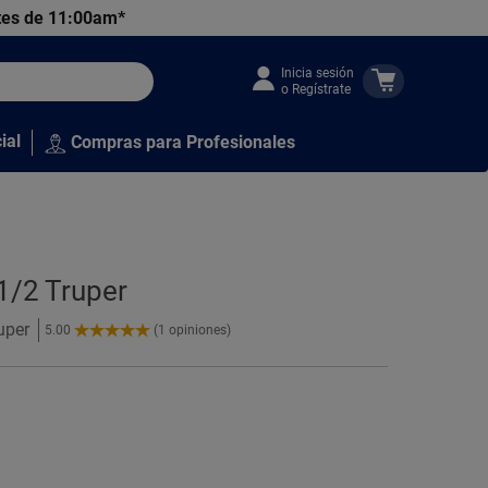
tes de 11:00am*
Inicia sesión
o Regístrate
ial
Compras para Profesionales
 1/2 Truper
uper
5.00
(1 opiniones)
5.00
de
5
Estrellas!