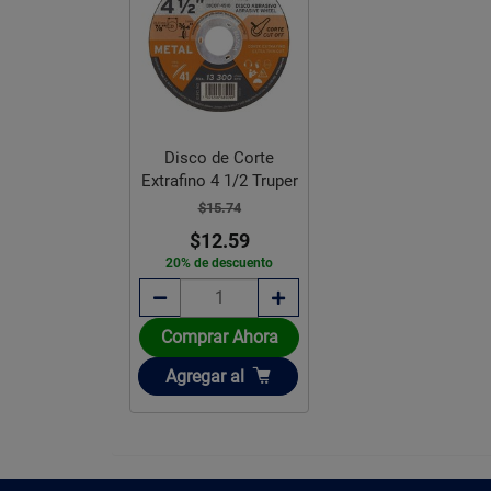
Disco de Corte
Extrafino 4 1/2 Truper
$15.74
$12.59
20% de descuento
Comprar Ahora
Añadir
Agregar
al