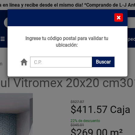
 en línea y recibe desde el mismo día!
*Comprando de L-J An
×
Buscar productos, marcas y ofertas...
Ingrese tu código postal para validar tu
Venta Espec
s
Marcas
Tips que Construyen
ubicación:
Buscar
cm
zul Vitromex 20x20 cm
$527.87
$411.57
Caja
22% de descuento
$345.01
$269.00
m²