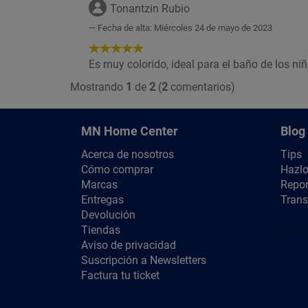
Estrellas!
Tonantzin Rubio
Fecha de alta: Miércoles 24 de mayo de 2023
5
de
Es muy colorido, ideal para el baño de los ni
5
Mostrando
1
de
2
(
2
comentarios)
Estrellas!
MN Home Center
Blog
Acerca de nosotros
Tips
Cómo comprar
Hazlo
Marcas
Repor
Entregas
Trans
Devolución
Tiendas
Aviso de privacidad
Suscripción a Newsletters
Factura tu ticket