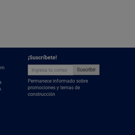
¡Suscríbete!
om
Suscribir
Permanece informado sobre
a
promociones y temas de
.
construcción