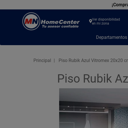
¡Compra
Ver disponibilidad
en mi zona
MN
Departamento
Home
Center
Principal
Piso Rubik Azul Vitromex 20x20 
Piso Rubik A