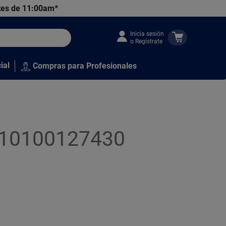
tes de 11:00am*
Inicia sesión
o Regístrate
ial
Compras para Profesionales
3010100127430