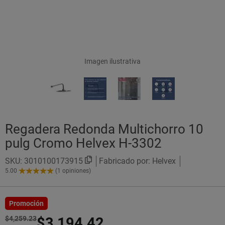
Imagen ilustrativa
Regadera Redonda Multichorro 10
pulg Cromo Helvex H-3302
SKU:
3010100173915
Fabricado por: Helvex
5.00
(1 opiniones)
5.00
de
5
Estrellas!
Promoción
$4,259.23
$3,194.42