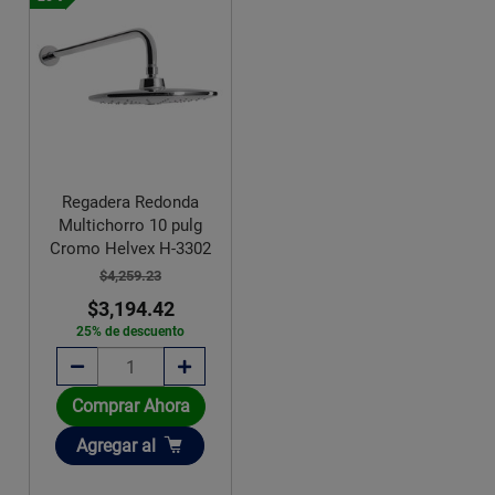
Regadera Redonda
Multichorro 10 pulg
Cromo Helvex H-3302
$4,259.23
$3,194.42
25% de descuento
Comprar Ahora
Añadir
Agregar
al