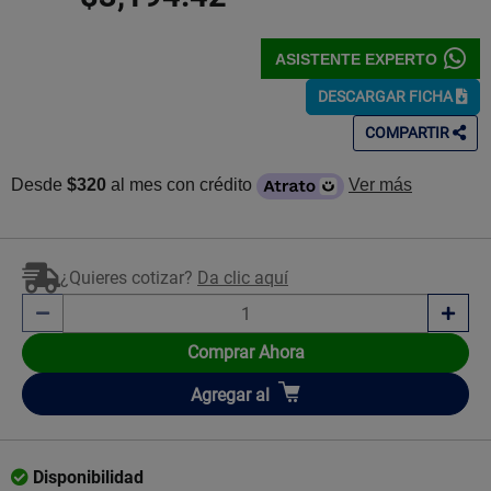
ASISTENTE EXPERTO
DESCARGAR FICHA
COMPARTIR
Desde
$320
al mes con crédito
Ver más
¿Quieres cotizar?
Da clic aquí
Comprar Ahora
Añadir
Agregar
al
Disponibilidad