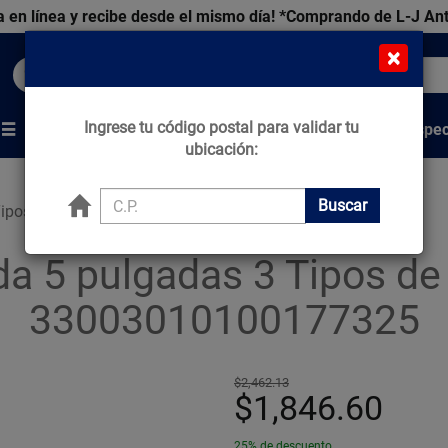
 en línea y recibe desde el mismo día!
*Comprando de L-J An
×
Buscar productos, marcas y ofertas...
Ingrese tu código postal para validar tu
Venta Espec
s
Marcas
Tips que Construyen
ubicación:
Buscar
ipos de Chorro Helvex H-3300
a 5 pulgadas 3 Tipos de 
33003010100177325
$2,462.13
$1,846.60
25% de descuento