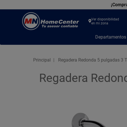
¡Compra
Ver disponibilidad
en mi zona
MN
Departamento
Home
Center
Principal
Regadera Redonda 5 pulgadas 3 T
Regadera Redond