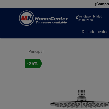
¡Compra
Ver disponibilidad
en mi zona
MN
Departamento
Home
Center
Principal
-25%