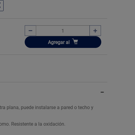
Añadir
Agregar
al
tra plana, puede instalarse a pared o techo y
omo. Resistente a la oxidación.