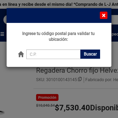
 en línea y recibe desde el mismo día!
*Comprando de L-J An
×
Buscar productos, marcas y ofertas...
Ingrese tu código postal para validar tu
Venta Espec
s
Marcas
Tips que Construyen
ubicación:
Buscar
Regadera Chorro fijo Helve
SKU:
3010100143145
Fabricado por: H
Promoción
$10,040.54
$7,530.40
Disponi