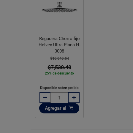
Regadera Chorro fijo
Helvex Ultra Plana H-
3008
$10,040.54
$7,530.40
25% de descuento
Disponible sobre pedido
Añadir
Agregar
al