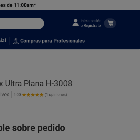
tes de 11:00am*
Inicia sesión
o Regístrate
ial
Compras para Profesionales
x Ultra Plana H-3008
elvex
5.00
(1 opiniones)
5.00
de
5
Estrellas!
ble sobre pedido