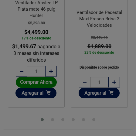
Ventilador Anslee LP
Plata mate 46 pulg
Ventilador de Pedestal
Hunter
Maxi Fresco Brisa 3
$5,398.80
Velocidades
$4,499.00
$2,445.16
17% de descuento
$1,499.67
$1,889.00
pagando a
3 meses sin intereses
23% de descuento
diferidos
Disponible sobre pedido
Comprar Ahora
Añadir
Añadir
Agregar
al
Agregar
al