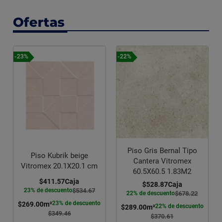
Ofertas
-23%
-22%
Piso Gris Bernal Tipo
Piso Kubrik beige
Cantera Vitromex
Vitromex 20.1X20.1 cm
60.5X60.5 1.83M2
$411.57
Caja
$528.87
Caja
23% de descuento
$534.67
22% de descuento
$678.22
23% de descuento
$269.00
m²
22% de descuento
$289.00
m²
$349.46
$370.61