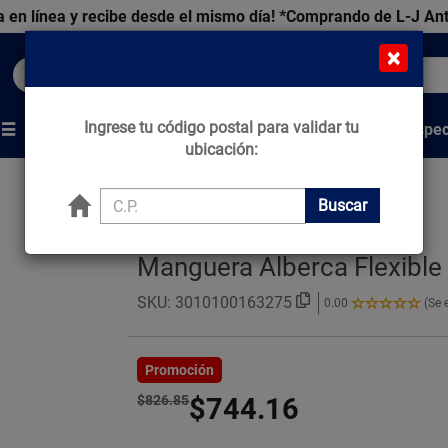
 en línea y recibe desde el mismo día!
*Comprando de L-J An
×
Buscar productos, marcas y ofertas...
Ingrese tu código postal para validar tu
Venta Espec
s
Marcas
Tips que Construyen
ubicación:
Buscar
Manguera Alberca Flexible
SKU:
3010100163275
0.00
(Se 
0.00
de
5
Estrellas!
Promoción
$826.85
$744.16