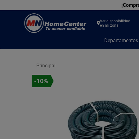
¡Compra
Ver disponibilidad
en mi zona
MN
Departamento
Home
Center
Principal
-10%