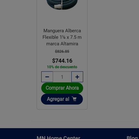
Manguera Alberca
Flexible 1¼ x 7.5 m
marca Altamira
$826.85
$744.16
10% de descuento
Comprar Ahora
Añadir
Agregar
al
MN Home Center
Blog