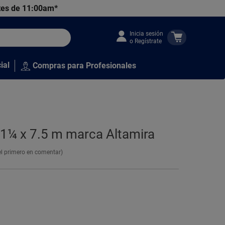
tes de 11:00am*
Inicia sesión
o Regístrate
ial
Compras para Profesionales
 1¼ x 7.5 m marca Altamira
el primero en comentar)