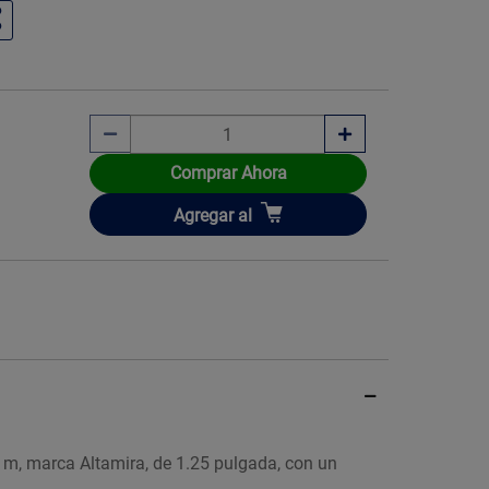
Comprar Ahora
Añadir
Agregar
al
 m, marca Altamira, de 1.25 pulgada, con un