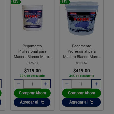
-32%
-34%
Pegamento
Pegamento
Profesional para
Profesional para
Madera Blanco Marca
Madera Blanco Marca
Toro 1 Lt
Toro 4 KG
$175.57
$631.57
$119.00
$419.00
32% de descuento
34% de descuento
Comprar Ahora
Comprar Ahora
Añadir
Añadir
Agregar
al
Agregar
al