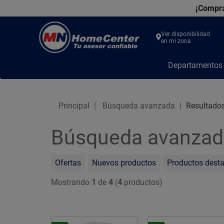
¡Compra
Ver disponibilidad
en mi zona
MN
Departamento
Home
Center
Principal
Búsqueda avanzada
Resultado
Búsqueda avanzad
Ofertas
Nuevos productos
Productos dest
Mostrando
1
de
4
(
4
productos)