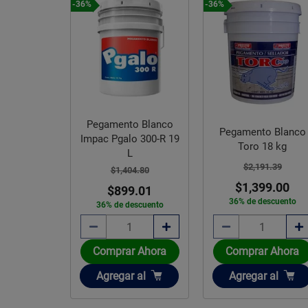
-36%
-36%
Pegamento Blanco
Pegamento Blanco
Impac Pgalo 300-R 19
Toro 18 kg
L
$2,191.39
$1,404.80
$1,399.00
$899.01
36% de descuento
36% de descuento
Comprar Ahora
Comprar Ahora
Añadir
Añadir
Agregar
al
Agregar
al