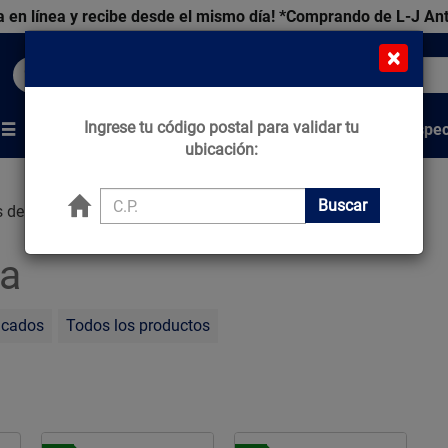
 en línea y recibe desde el mismo día!
*Comprando de L-J An
×
Buscar productos, marcas y ofertas...
Ingrese tu código postal para validar tu
Venta Espec
s
Marcas
Tips que Construyen
ubicación:
Buscar
s de la búsqueda
a
acados
Todos los productos